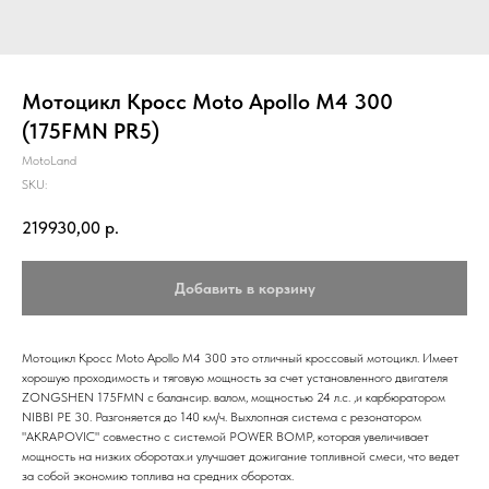
Мотоцикл Кросс Moto Apollo M4 300
(175FMN PR5)
MotoLand
SKU:
219930,00
р.
Добавить в корзину
Мотоцикл Кросс Moto Apollo M4 300 это отличный кроссовый мотоцикл. Имеет
хорошую проходимость и тяговую мощность за счет установленного двигателя
ZONGSHEN 175FMN с балансир. валом, мощностью 24 л.с. ,и карбюратором
NIBBI PE 30. Разгоняется до 140 км/ч. Выхлопная система с резонатором
"AKRAPOVIC" совместно с системой POWER BOMP, которая увеличивает
мощность на низких оборотах.и улучшает дожигание топливной смеси, что ведет
за собой экономию топлива на средних оборотах.