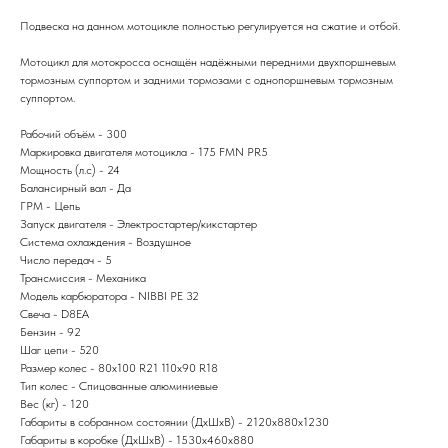
Подвеска на данном мотоцикле полностью регулируется на сжатие и отбой.
Мотоцикл для мотокросса оснащён надёжными передними двухпоршневым
тормозным суппортом и задними тормозами с однопоршневым тормозным
суппортом.
Рабочий объём - 300
Маркировка двигателя мотоцикла - 175 FMN PR5
Мощность (л.с) - 24
Балансирный вал - Да
ГРМ - Цепь
Запуск двигателя - Электростартер/кикстартер
Система охлаждения - Воздушное
Число передач - 5
Трансмиссия - Механика
Модель карбюратора - NIBBI PE 32
Свеча - D8EA
Бензин - 92
Шаг цепи - 520
Размер колес - 80х100 R21 110х90 R18
Тип колес - Спицованные алюминиевые
Вес (кг) - 120
Габариты в собранном состоянии (ДхШхВ) - 2120x880x1230
Габариты в коробке (ДхШхВ) - 1530х460х880