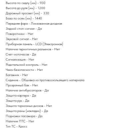
Высота по седлу (мм) - 930
Высота до руля (мм) - 1200
Дорожный просвет (мм) - 330
База по осям (мм) - 1440
Передняя фара - Линзованная диодная
Задний стоп-сигнал - Да
Поворотники - Нет
Звуковой сигнал - Нет
Приборная панель - LCD (Электронная)
Наличие гермитичных разъемов - Нет
Счет-моточасов - Да
Сигнализация - Нет
Родительский контроль - Нет
Чека-безопасности - Нет
Багажник - Нет
Сидение - Обшивка из противоскользящего материала
Прозрачный бак - Нет
Наличие антибуксаторов - Да
Защита картера - Да
Защита рук - Да
Защита тормозных дисков - Нет
Защита рамы (накладки) - Да
Подножки пасажира - Да
Наличие ПТС - Нет
Тип ТС - Кросс