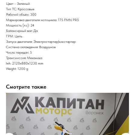
Цвет - Зеленый
Тип ТС: Кроссовые
Рабочий объём: 300
Маркировка двигателя мотоцикла: 175 FMN PR5
Мощность (л.с): 24
Балансирный вал: Да
ГРМ: Цепь
Запуск двигателя: Электростартер/кикстартер
Система охлаждения: Воздушное
Число передач: 5
Трансмиссия: Механика
lwh: 2120x880x1230 mm
Weight: 1200 g
Смотрите также