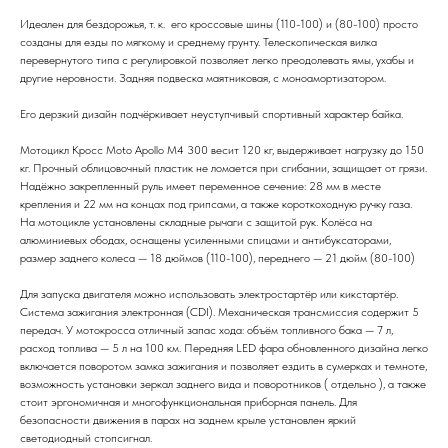
Идеален для бездорожья, т. к. его кроссовые шины (110-100) и (80-100) просто
созданы для езды по мягкому и среднему грунту. Телескопическая вилка
перевернутого типа c регулировкой позволяет легко преодолевать ямы, ухабы и
другие неровности. Задняя подвеска маятниковая, с моноамортизатором.
Его дерзкий дизайн подчёркивает неуступчивый спортивный характер байка.
Мотоцикл Кросс Moto Apollo M4 300 весит 120 кг, выдерживает нагрузку до 150
кг. Прочный облицовочный пластик не ломается при сгибании, защищает от грязи.
Надёжно закрепленный руль имеет переменное сечение: 28 мм в месте
крепления и 22 мм на концах под грипсами, а также короткоходную ручку газа.
На мотоцикле установлены складные рычаги с защитой рук. Колёса на
алюминиевых ободах, оснащены усиленными спицами и антибуксаторами,
размер заднего колеса — 18 дюймов (110-100), переднего — 21 дюйм (80-100)
Для запуска двигателя можно использовать электростартёр или кикстартёр.
Система зажигания электронная (CDI). Механическая трансмиссия содержит 5
передач. У мотокросса отличный запас хода: объём топливного бака — 7 л,
расход топлива — 5 л на 100 км. Передняя LED фара обновленного дизайна легко
включается поворотом замка зажигания и позволяет ездить в сумерках и темноте,
возможность установки зеркал заднего вида и поворотников ( отдельно ), а также
стоит эргономичная и многофункциональная приборная панель. Для
безопасности движения в парах на заднем крыле установлен яркий
светодиодный стопсигнал.