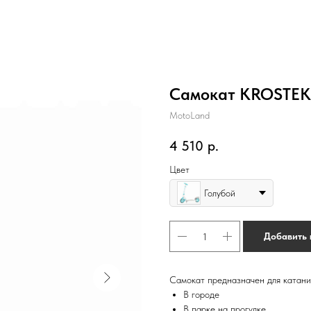
Самокат KROSTEK
MotoLand
4 510
р.
Цвет
Голубой
Добавить 
Самокат предназначен для катани
В городе
В парке на прогулке