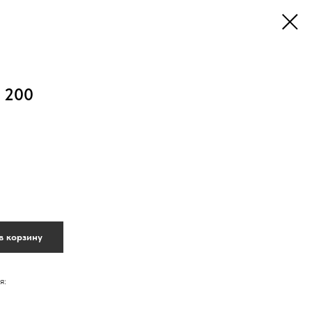
 200
в корзину
я: